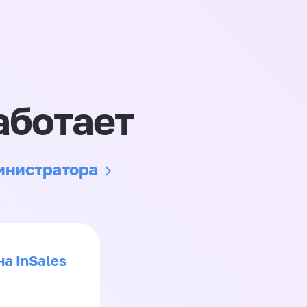
аботает
министратора
на InSales