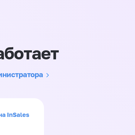
аботает
министратора
на InSales